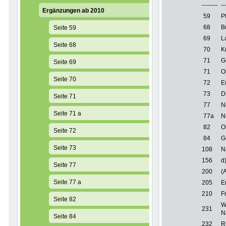
--------
--
Ergänzungen ab 2010
59
P
68
B
Seite 59
69
L
Seite 68
70
K
71
G
Seite 69
71
O
Seite 70
72
E
73
D
Seite 71
77
N
Seite 71 a
77a
N
82
O
Seite 72
84
G
Seite 73
108
N
156
d
Seite 77
200
(
Seite 77 a
205
E
210
F
Seite 82
W
231
N
Seite 84
232
R