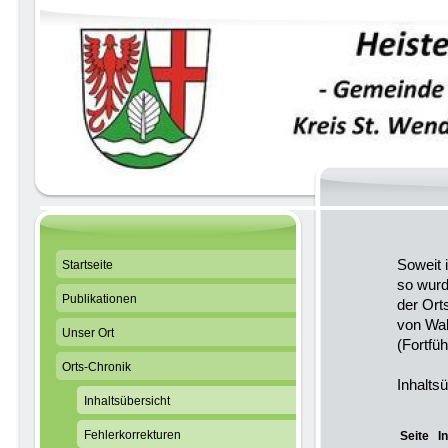
Soweit 
Startseite
so wurd
Publikationen
der Ort
von Wah
Unser Ort
(Fortfü
Orts-Chronik
Inhalts
Inhaltsübersicht
Fehlerkorrekturen
Seite
I