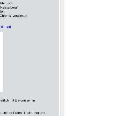
chte Buch
 Heisterberg"
ffen.
s-Chronik" verwiesen.
I. Teil
ießlich mit Ereignissen in
 Gemeinde-Erben Heisterberg und