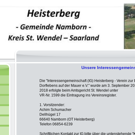
Unsere Interessengemein
Die "Interessengemeinschaft (IG) Heisterberg - Verein zu
Dorflebens auf der Mauer e.V." wurde am 3. September 2
2018 erfolgte beim Amtsgericht St. Wendel unter
VR-Nr. 1599 die Eintragung ins Vereinsregister.
1. Vorsitzender:
Achim Schumacher
Dellhügel 17
66640 Namborn (OT Heisterberg)
Telefon 06854-6239
Schriftlichen Kontakt zur IG bitte über die untenstehende